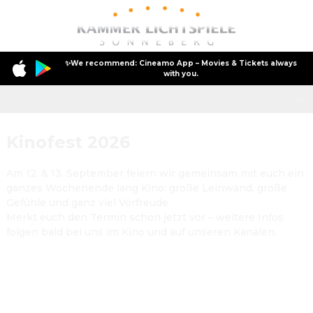
✨We recommend: Cineamo App – Movies & Tickets always
with you.
Kinofest 2026
Kinofest 2026
Wir suchen DICH!
Am 12. & 13. September feiern wir gemeinsam mit euch ein 
ganzes Wochenende lang Kino: große Leinwand, große 
Gefühle und ganz viel Vorfreude.
Merkt euch den Termin schon jetzt vor – weitere Infos 
folgen bald bei uns im Kino und auf unseren Kanälen.