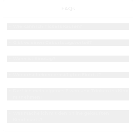
FAQs
Wie kann ich Tickets kaufen?
Gibt es einen Geburtstagsvorteil?
Wann ist Kinotag?
Wer erhält einen ermäßigten Eintritt?
Darf ich mein eigenes Essen und Trinken ins Kino 
mitnehmen?
Was mache ich mit den online gekauften 
Kinotickets?