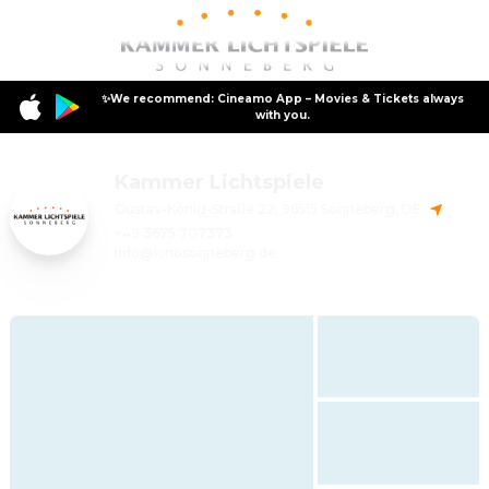
✨We recommend: Cineamo App – Movies & Tickets always
with you.
Kammer Lichtspiele
Gustav-König-Straße 22, 96515 Sonneberg, DE
+49 3675 707373
info@kinosonneberg.de